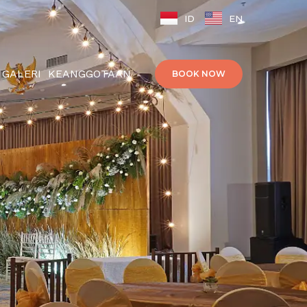
ID
EN
GALERI
KEANGGOTAAN
BOOK NOW