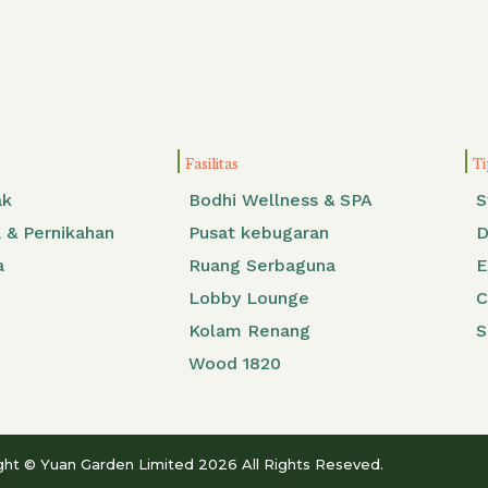
Fasilitas
Ti
ak
Bodhi Wellness & SPA
S
 & Pernikahan
Pusat kebugaran
D
a
Ruang Serbaguna
E
Lobby Lounge
C
Kolam Renang
S
Wood 1820
ght © Yuan Garden Limited 2026 All Rights Reseved.