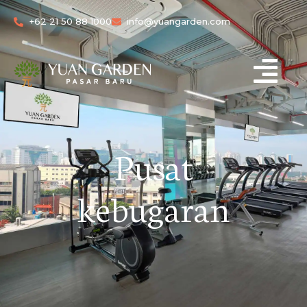
+62 21 50 88 1000
info@yuangarden.com
Pusat
kebugaran